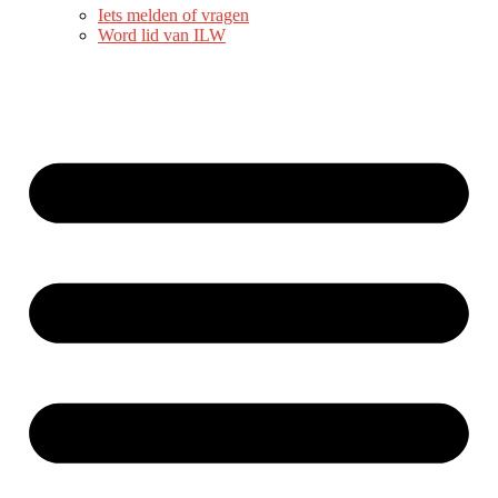
Iets melden of vragen
Word lid van ILW