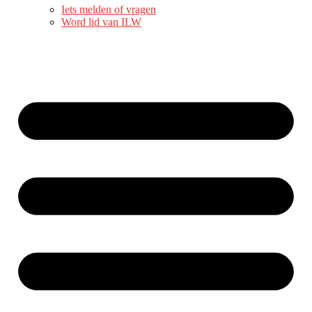
Iets melden of vragen
Word lid van ILW